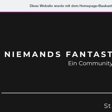
Diese Website wurde mit dem Homepage-Baukas
NIEMANDS FANTAST
Ein Community-
St