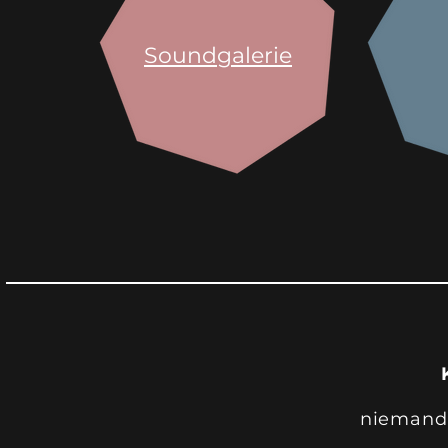
Soundgalerie
niemand